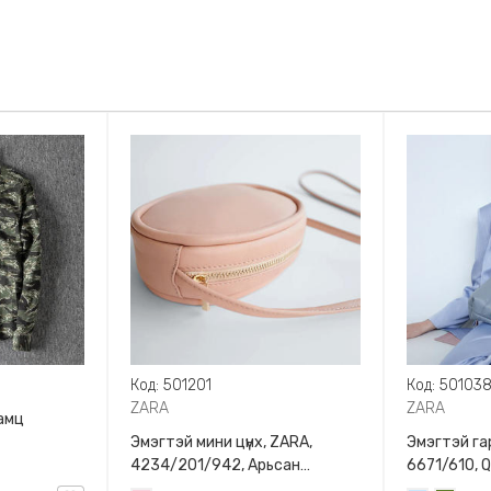
Код: 501201
Код: 50103
ZARA
ZARA
амц
Эмэгтэй мини цүнх, ZARA,
Эмэгтэй гар
4234/201/942, Арьсан
6671/610, 
материалтай, LIMITED EDITION
BAG WITH 