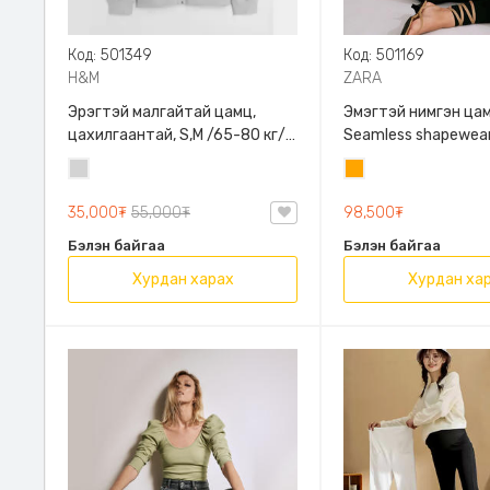
Код: 501349
Код: 501169
H&M
ZARA
Эрэгтэй малгайтай цамц,
Эмэгтэй нимгэн цам
цахилгаантай, S,M /65-80 кг/,
Seamless shapewear
H&M, 0852614006, Даавуу
sleeve t-shirt, 40-
Цайвар
Улбар
таарна, ZARA, 8779
саарал
шар
Урт ханцуйтай
35,000₮
55,000₮
98,500₮
Бэлэн байгаа
Бэлэн байгаа
Хурдан харах
Хурдан ха