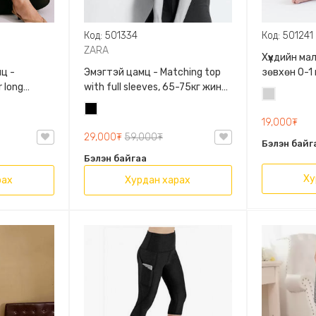
Код: 501334
Код: 501241
ZARA
Хүүхдийн м
ц -
Эмэгтэй цамц - Matching top
зөвхөн 0-1
 long
with full sleeves, 65-75кг жинд
сонголтто
Цайвар
60кг жинд
таарна, ZARA, 0962/642/800,
Хар
саарал
/458/615,
Задгай энгэртэй, Урт
19,000₮
ханцуйтай, Богино
29,000₮
59,000₮
Бэлэн байг
Бэлэн байгаа
Ху
рах
Хурдан харах