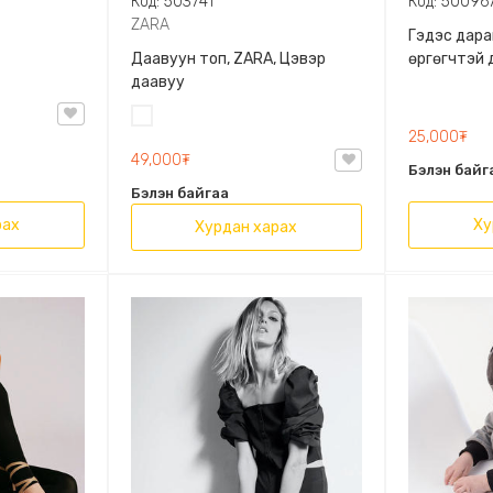
Код: 503741
Код: 50096
ZARA
Гэдэс дара
Даавуун топ, ZARA, Цэвэр
өргөгчтэй 
даавуу
Цагаан
25,000₮
49,000₮
Бэлэн байг
Бэлэн байгаа
рах
Ху
Хурдан харах