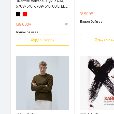
Эмэгтэй хавтсан цүнх, ZARA,
6708/510, 6709/510, QUILTED
CLUTCH BAGDETAILS, Лакан,
18,900₮
Хар
Улаан
Гинжин оосортой
Бэлэн байгаа
138,000₮
Бэлэн байгаа
Хурдан ха
Хурдан харах