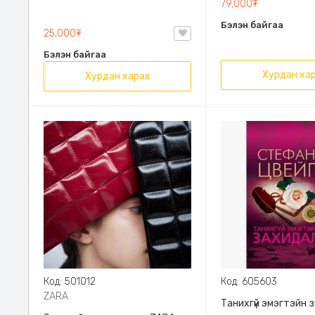
79,000₮
Эрдэмт Паблишинг,
Бэлэн байгаа
9789919235192
25,000₮
Бэлэн байгаа
Хурдан ха
Хурдан харах
Код: 501012
Код: 605603
ZARA
Танихгүй эмэгтэйн 