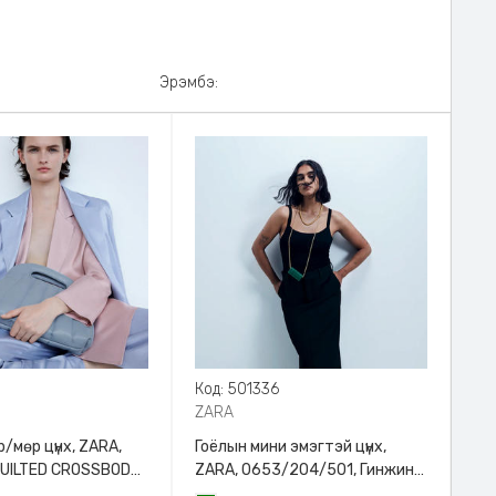
Эрэмбэ:
8
Код: 501336
ZARA
/мөр цүнх, ZARA,
Гоёлын мини эмэгтэй цүнх,
QUILTED CROSSBODY
ZARA, 0653/204/501, Гинжин
HANDLE
оосортой, Дотроо тольтой