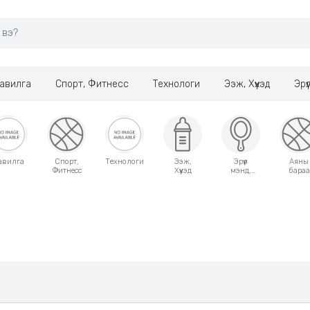
авилга
Спорт, Фитнесс
Технологи
Ээж, Хүүхэд
Эрү
авилга
Спорт,
Технологи
Ээж,
Эрүүл
Аяны
Фитнесс
Хүүхэд
мэнд,
бараа
Гоо
сайхан