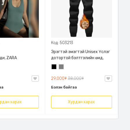
2
Код: 503213
Эрэгтэй эмэгтэй Unisex Үслэг
ди, ZARA
дотортой бэлтгэлийн өмд,
Хар
Саарал
29,000₮
38,000₮
аа
Бэлэн байгаа
рдан харах
Хурдан харах