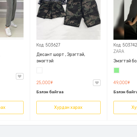
Код: 503627
Код: 50374
ZARA
д
Десант шорт , Эрэгтэй,
эмэгтэй
Эмэгтэй бо
Цайвар
Цайвар
десант
ногоон
25,000₮
49,000₮
Бэлэн байгаа
Бэлэн байг
рах
Хурдан харах
Ху