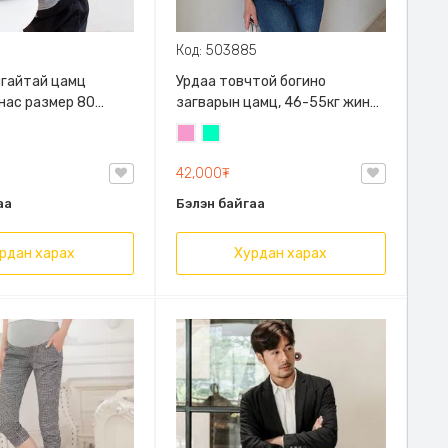
Код: 503885
алгайтай цамц
Урдаа товчтой богино
 нас размер 80
загварын цамц, 46-55кг жинд
й
таарна
Бүдэг
Номин
ягаан
ногоон
42,000₮
аа
Бэлэн байгаа
рдан харах
Хурдан харах