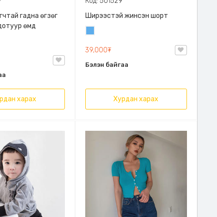
7
Код: 501529
гчтай гадна өгзөг
Ширээстэй жинсэн шорт
дотуур өмд
Жинсэн
цэнхэр
39,000₮
Бэлэн байгаа
аа
рдан харах
Хурдан харах