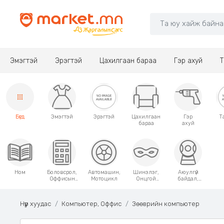
Эмэгтэй
Эрэгтэй
Цахилгаан бараа
Гэр ахуй
Т
Бүгд
Эмэгтэй
Эрэгтэй
Цахилгаан
Гэр
Т
бараа
ахуй
Ном
Боловсрол,
Автомашин,
Шинэлэг,
Аюулгүй
Оффисын
Мотоцикл
Онцгой
байдал,
хэрэгсэл
хэрэглээний
Хамгаалалт
зүйлс
Нүүр хуудас
Компьютер, Оффис
Зөөврийн компьютер