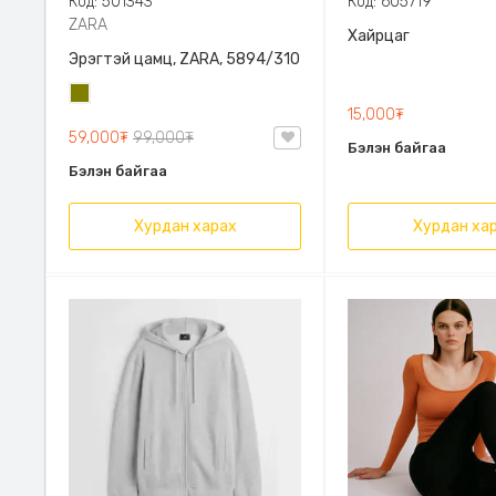
Код: 501343
Код: 605719
ZARA
Хайрцаг
Эрэгтэй цамц, ZARA, 5894/310
Олив
15,000₮
ногоон
59,000₮
99,000₮
Бэлэн байгаа
Бэлэн байгаа
Хурдан харах
Хурдан ха