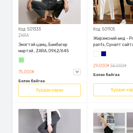
Код: 501333
Код: 501105
ZARA
Жирэмсний өмд - P
Эмэгтэй цамц, Бөмбөгөр
pants, Суналт сайт
мөртэй , ZARA, 0962/645
Цагаан
Хөх
Цайвар
29,000₮
55,000₮
ногоон
75,000₮
Бэлэн байгаа
Бэлэн байгаа
Хурдан ха
Хурдан харах