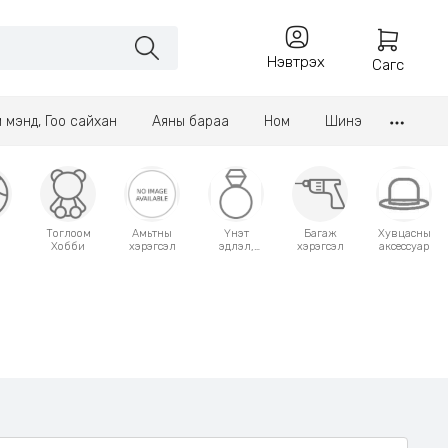
Нэвтрэх
Сагс
үл мэнд, Гоо сайхан
Аяны бараа
Ном
Шинэ
Тоглоом
Амьтны
Үнэт
Багаж
Хувцасны
Хобби
хэрэгсэл
эдлэл,
хэрэгсэл
аксессуар
аксессуар