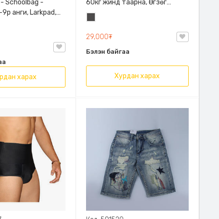
 - Schoolbag -
60кг жинд таарна, Өгзөг
9р анги, Larkpad,
өргөгчтэй
Хар
, Цацруулагчтай,
саарал
лгаатай
29,000₮
Бэлэн байгаа
аа
Хурдан харах
рдан харах