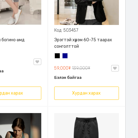
Код: 503457
 богино өмд
Эрэгтэй хүрэм 60-75 таарах
сонголттой
Хар
Хөх
59,000₮
139,000₮
аа
Бэлэн байгаа
рдан харах
Хурдан харах