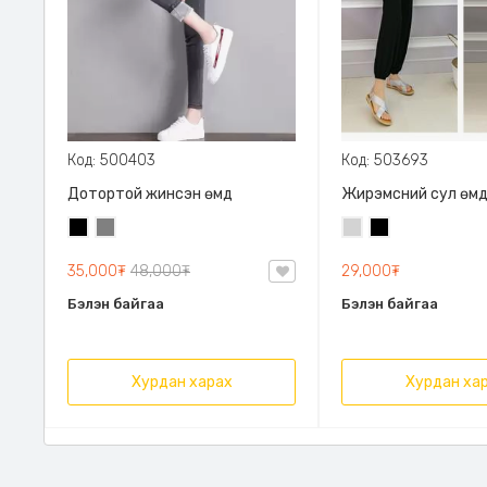
Код: 500403
Код: 503693
Дотортой жинсэн өмд
Жирэмсний сул өм
Хар
Саарал
Цайвар
Хар
саарал
35,000₮
48,000₮
29,000₮
Бэлэн байгаа
Бэлэн байгаа
Хурдан харах
Хурдан ха