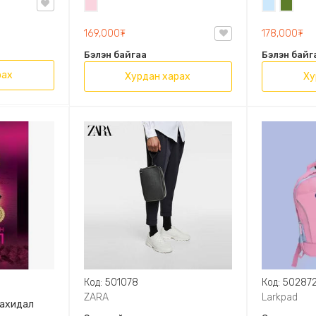
Усан
Усан
Цэргий
OVAL LEATHER HANDBAG TRF
ягаан
цэнхэр
ногоон
169,000₮
178,000₮
Бэлэн байгаа
Бэлэн байг
рах
Хурдан харах
Ху
Код: 501078
Код: 50287
ZARA
Larkpad
захидал