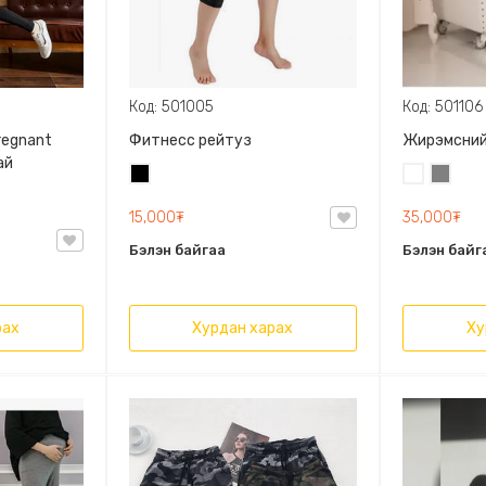
Код: 501005
Код: 501106
regnant
Фитнесс рейтуз
Жирэмсний
ай
Хар
Цагаан
Саарал
15,000₮
35,000₮
Бэлэн байгаа
Бэлэн байг
рах
Хурдан харах
Ху