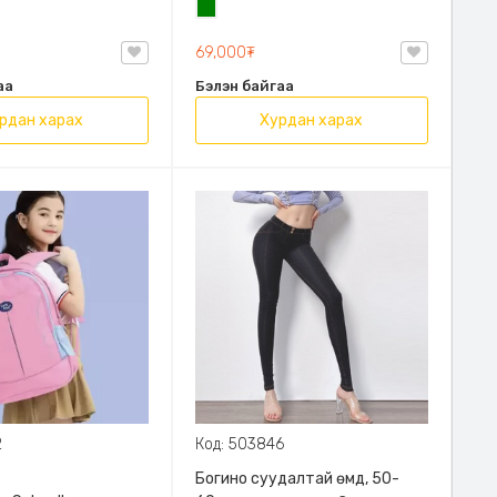
н
Ногоон
69,000₮
аа
Бэлэн байгаа
рдан харах
Хурдан харах
2
Код: 503846
Богино суудалтай өмд, 50-