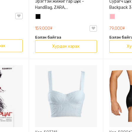
Эрэгтэй жижиг гар цүнх -
Сурагч цүнх
HandBag, ZARA,
Backpack 3-
3720/005/040, PU арьс
9009-10128
Хар
Цайвар
Олон таса
ягаан
159,000₮
79,000₮
Бэлэн байгаа
Бэлэн байг
рах
Хурдан харах
Ху