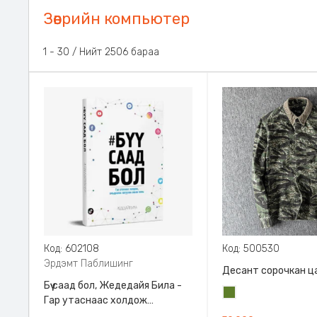
Зөөврийн компьютер
1 - 30 / Нийт 2506 бараа
Код: 602108
Код: 500530
Эрдэмт Паблишинг
Десант сорочкан ц
Бүү саад бол, Жедедайя Била -
Цэргийн
Гар утаснаас холдож
ногоон
амьдралаа эргүүлэн авсан минь,