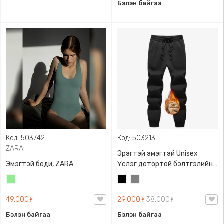
Бэлэн байгаа
Код: 503742
Код: 503213
ZARA
Эрэгтэй эмэгтэй Unisex
Эмэгтэй боди, ZARA
Үслэг дотортой бэлтгэлийн
өмд,
Цайвар
Хар
Саарал
ногоон
49,000₮
29,000₮
38,000₮
Бэлэн байгаа
Бэлэн байгаа