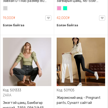
зөвхөн 0-1 нас размер 80
загварын цамц, 46-55кг
сонголттой
жинд таарна
Цайвар
Бүдэг
Номин
саарал
ягаан
ногоон
19,000₮
42,000₮
Бэлэн байгаа
Бэлэн байгаа
Код: 501333
Код: 501105
ZARA
Жирэмсний өмд - Pregnant
Эмэгтэй цамц, Бөмбөгөр
pants, Суналт сайтай
мөртэй , ZARA, 0962/645