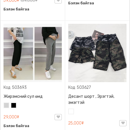
59,000₮
139,000₮
Бэлэн байгаа
Бэлэн байгаа
Код: 503693
Код: 503627
Жирэмсний сул өмд
Десант шорт , Эрэгтэй,
эмэгтэй
Цайвар
Хар
саарал
Цайвар
29,000₮
десант
25,000₮
Бэлэн байгаа