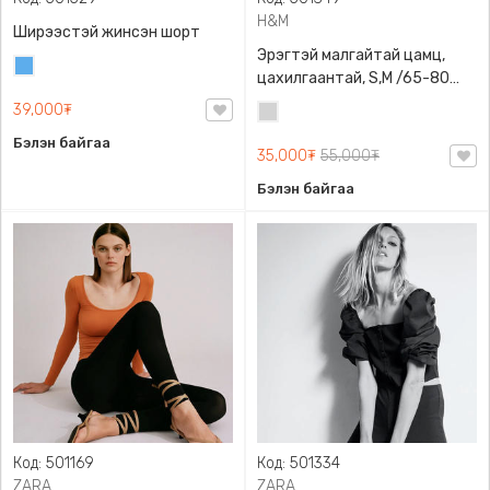
H&M
Ширээстэй жинсэн шорт
Эрэгтэй малгайтай цамц,
Жинсэн
цахилгаантай, S,M /65-80
цэнхэр
кг/, H&M, 0852614006,
39,000₮
Цайвар
Даавуу
саарал
Бэлэн байгаа
35,000₮
55,000₮
Бэлэн байгаа
Код: 501169
Код: 501334
ZARA
ZARA