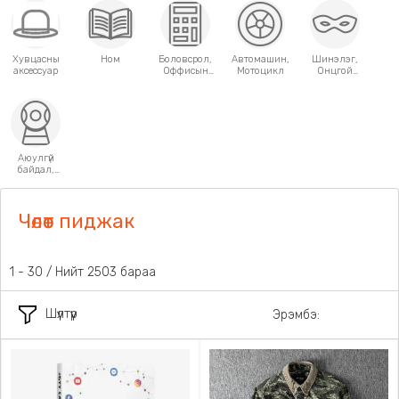
Хувцасны
Ном
Боловсрол,
Автомашин,
Шинэлэг,
аксессуар
Оффисын
Мотоцикл
Онцгой
хэрэгсэл
хэрэглээний
зүйлс
Аюулгүй
байдал,
Хамгаалалт
Чөлөөт пиджак
1 - 30 / Нийт 2503 бараа
Шүүлтүүр
Эрэмбэ: