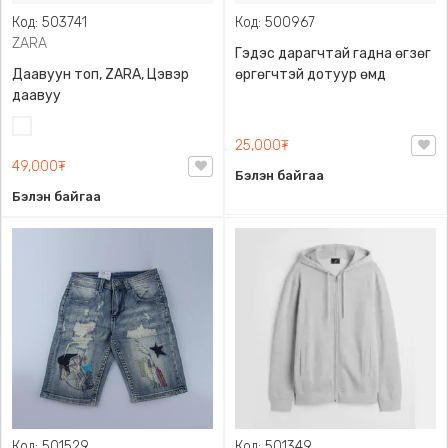
Код: 503741
Код: 500967
ZARA
Гэдэс дарагчтай гадна өгзөг
Даавуун топ, ZARA, Цэвэр
өргөгчтэй дотуур өмд
даавуу
Цагаан
25,000₮
49,000₮
Бэлэн байгаа
Бэлэн байгаа
Код: 501529
Код: 501349