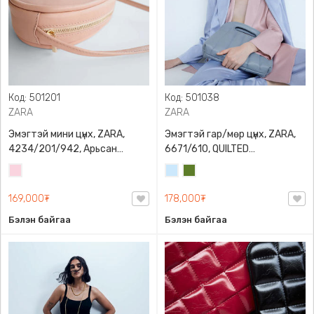
Код: 501201
Код: 501038
ZARA
ZARA
Эмэгтэй мини цүнх, ZARA,
Эмэгтэй гар/мөр цүнх, ZARA,
4234/201/942, Арьсан
6671/610, QUILTED
материалтай, LIMITED EDITION
CROSSBODY BAG WITH HANDLE
Усан
Усан
Цэргийн
OVAL LEATHER HANDBAG TRF
ягаан
цэнхэр
ногоон
169,000₮
178,000₮
Бэлэн байгаа
Бэлэн байгаа