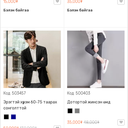
15,000₮
35,000₮
Бэлэн байгаа
Бэлэн байгаа
Код: 503457
Код: 500403
Эрэгтэй хүрэм 60-75 таарах
Дотортой жинсэн өмд
сонголттой
Хар
Саарал
Хар
Хөх
35,000₮
48,000₮