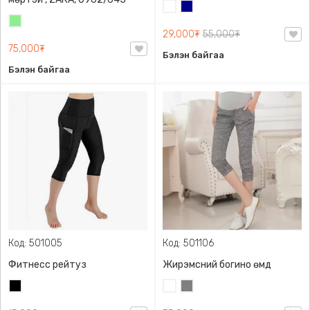
Цагаан
Хөх
Цайвар
29,000₮
55,000₮
ногоон
75,000₮
Бэлэн байгаа
Бэлэн байгаа
Код: 501005
Код: 501106
Фитнесс рейтуз
Жирэмсний богино өмд
Хар
Цагаан
Саарал