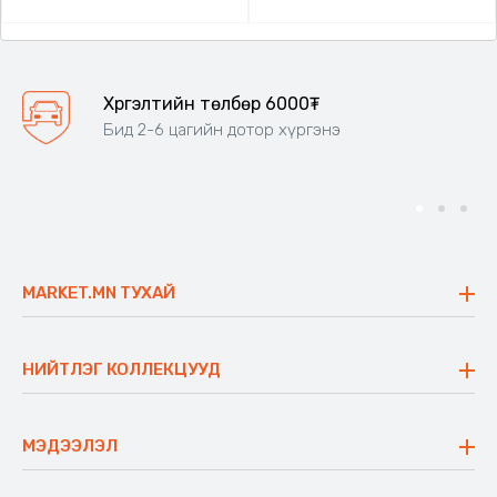
Хүргэлтийн төлбөр 6000₮
Бид 2-6 цагийн дотор хүргэнэ
MARKET.MN ТУХАЙ
Бидний тухай
Үнэт зүйлс
НИЙТЛЭГ КОЛЛЕКЦУУД
Ажлын байр
Майхан
Ажиллах арга барил
Сүүдрэвч
МЭДЭЭЛЭЛ
Блог
Аяны ширээ
Түгээмэл асуулт
Хийлдэг гудас