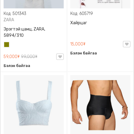
Код: 501343
Код: 605719
ZARA
Хайрцаг
Эрэгтэй цамц, ZARA,
5894/310
15,000₮
Олив
ногоон
Бэлэн байгаа
59,000₮
99,000₮
Бэлэн байгаа