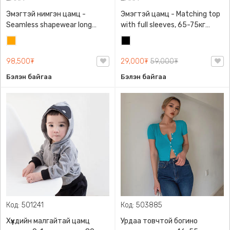
Эмэгтэй нимгэн цамц -
Эмэгтэй цамц - Matching top
Seamless shapewear long
with full sleeves, 65-75кг
sleeve t-shirt, 40-60кг жинд
жинд таарна, ZARA,
Улбар
Хар
таарна, ZARA, 8779/458/615,
0962/642/800, Задгай
шар
Урт ханцуйтай
энгэртэй, Урт ханцуйтай,
98,500₮
29,000₮
59,000₮
Богино
Бэлэн байгаа
Бэлэн байгаа
Код: 501241
Код: 503885
Хүүхдийн малгайтай цамц
Урдаа товчтой богино