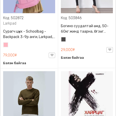
Код: 502872
Код: 503846
Larkpad
Богино суудалтай өмд, 50-
Сурагч цүнх - Schoolbag -
60кг жинд таарна, Өгзөг
Backpack 3-9р анги, Larkpad,
өргөгчтэй
Хар
9009-10128, Цацруулагчтай,
Цайвар
саарал
Олон тасалгаатай
29,000₮
ягаан
79,000₮
Бэлэн байгаа
Бэлэн байгаа