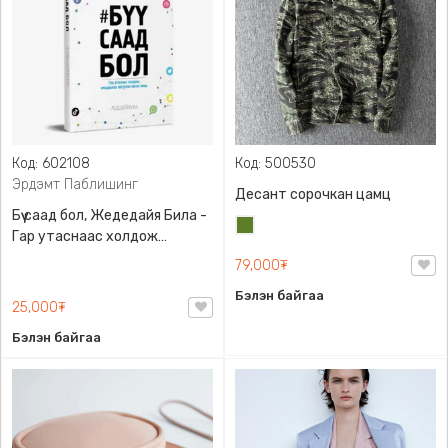
Код: 602108
Код: 500530
Эрдэмт Паблишинг
Десант сорочкан цамц
Бүү саад бол, Жедедайя Била -
Цэргийн
Гар утаснаас холдож
ногоон
амьдралаа эргүүлэн авсан
79,000₮
минь, Эрдэмт Паблишинг,
Бэлэн байгаа
9789919235192
25,000₮
Бэлэн байгаа