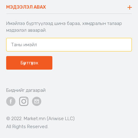
Буцаалтын журам
МЭДЭЭЛЭЛ АВАХ
Аяны түшлэгтэй сандал
Захиалга шалгах
Хамтран ажиллах
Имэйлээ бүртгүүлээд шинэ бараа, хямдралын талаар
Холбоо барих
мэдээлэл аваарай.
Бүртгүүлэх
Биднийг дагаарай
© 2022. Market.mn (Ariwise LLC)
All Rights Reserved.