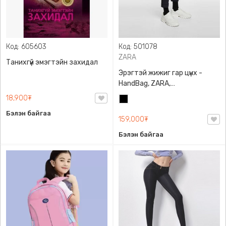
Код: 605603
Код: 501078
ZARA
Танихгүй эмэгтэйн захидал
Эрэгтэй жижиг гар цүнх -
HandBag, ZARA,
3720/005/040, PU арьс
18,900₮
Хар
Бэлэн байгаа
159,000₮
Бэлэн байгаа