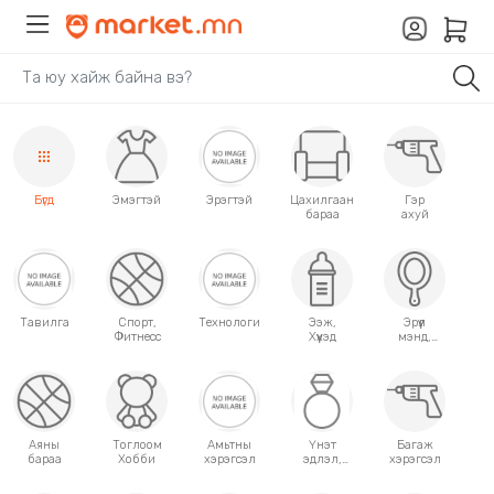
Бүгд
Эмэгтэй
Эрэгтэй
Цахилгаан
Гэр
бараа
ахуй
Тавилга
Спорт,
Технологи
Ээж,
Эрүүл
Фитнесс
Хүүхэд
мэнд,
Гоо
сайхан
Аяны
Тоглоом
Амьтны
Үнэт
Багаж
бараа
Хобби
хэрэгсэл
эдлэл,
хэрэгсэл
аксессуар