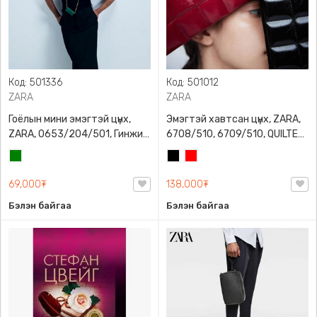
Код: 501336
Код: 501012
ZARA
ZARA
Гоёлын мини эмэгтэй цүнх,
Эмэгтэй хавтсан цүнх, ZARA,
ZARA, 0653/204/501, Гинжин
6708/510, 6709/510, QUILTED
оосортой, Дотроо тольтой
CLUTCH BAGDETAILS, Лакан,
Ногоон
Хар
Улаан
Гинжин оосортой
69,000₮
138,000₮
Бэлэн байгаа
Бэлэн байгаа