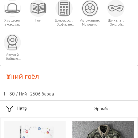
Хувцасны
Ном
Боловсрол,
Автомашин,
Шинэлэг,
аксессуар
Оффисын
Мотоцикл
Онцгой
хэрэгсэл
хэрэглээний
зүйлс
Аюулгүй
байдал,
Хамгаалалт
Үсний гоёл
1 - 30 / Нийт 2506 бараа
Шүүлтүүр
Эрэмбэ: