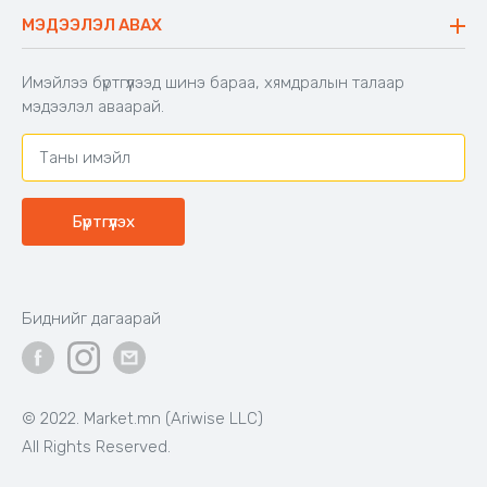
Буцаалтын журам
МЭДЭЭЛЭЛ АВАХ
Аяны түшлэгтэй сандал
Захиалга шалгах
Хамтран ажиллах
Имэйлээ бүртгүүлээд шинэ бараа, хямдралын талаар
Холбоо барих
мэдээлэл аваарай.
Бүртгүүлэх
Биднийг дагаарай
© 2022. Market.mn (Ariwise LLC)
All Rights Reserved.