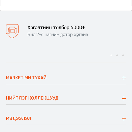
Хүргэлтийн төлбөр 6000₮
Бид 2-6 цагийн дотор хүргэнэ
MARKET.MN ТУХАЙ
Бидний тухай
Үнэт зүйлс
НИЙТЛЭГ КОЛЛЕКЦУУД
Ажлын байр
Майхан
Ажиллах арга барил
Сүүдрэвч
МЭДЭЭЛЭЛ
Блог
Аяны ширээ
Түгээмэл асуулт
Хийлдэг гудас