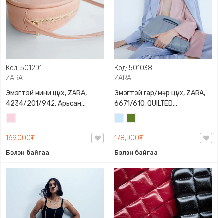
Код: 501201
Код: 501038
ZARA
ZARA
Эмэгтэй мини цүнх, ZARA,
Эмэгтэй гар/мөр цүнх, ZARA,
4234/201/942, Арьсан
6671/610, QUILTED
материалтай, LIMITED EDITION
CROSSBODY BAG WITH HANDLE
Усан
Усан
Цэргийн
OVAL LEATHER HANDBAG TRF
ягаан
цэнхэр
ногоон
169,000₮
178,000₮
Бэлэн байгаа
Бэлэн байгаа