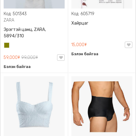
Код: 501343
Код: 605719
ZARA
Хайрцаг
Эрэгтэй цамц, ZARA,
5894/310
15,000₮
Олив
ногоон
Бэлэн байгаа
59,000₮
99,000₮
Бэлэн байгаа