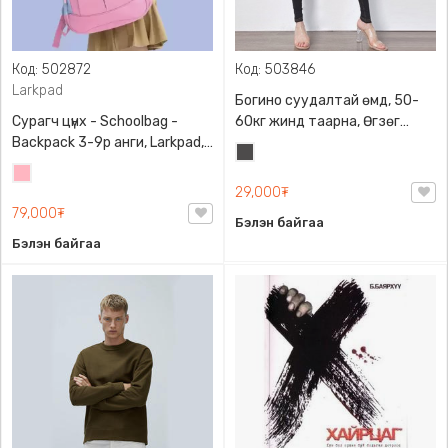
Код: 502872
Код: 503846
Larkpad
Богино суудалтай өмд, 50-
Сурагч цүнх - Schoolbag -
60кг жинд таарна, Өгзөг
Backpack 3-9р анги, Larkpad,
өргөгчтэй
Хар
9009-10128, Цацруулагчтай,
Цайвар
саарал
Олон тасалгаатай
29,000₮
ягаан
79,000₮
Бэлэн байгаа
Бэлэн байгаа