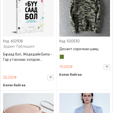
Код: 602108
Код: 500530
Эрдэмт Паблишинг
Десант сорочкан цамц
Бүү саад бол, Жедедайя Била -
Цэргийн
Гар утаснаас холдож
ногоон
амьдралаа эргүүлэн авсан
79,000₮
минь, Эрдэмт Паблишинг,
Бэлэн байгаа
9789919235192
25,000₮
Бэлэн байгаа