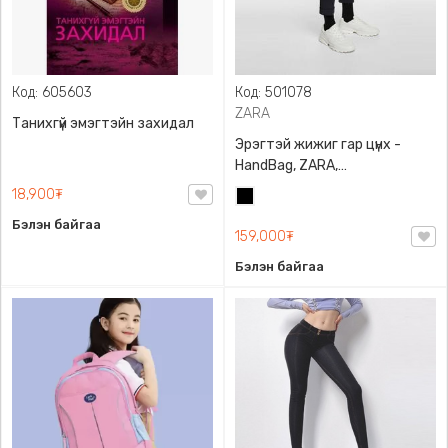
Код: 605603
Код: 501078
ZARA
Танихгүй эмэгтэйн захидал
Эрэгтэй жижиг гар цүнх -
HandBag, ZARA,
3720/005/040, PU арьс
18,900₮
Хар
Бэлэн байгаа
159,000₮
Бэлэн байгаа