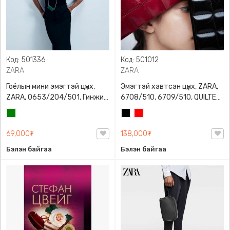
Код: 501336
Код: 501012
ZARA
ZARA
Гоёлын мини эмэгтэй цүнх,
Эмэгтэй хавтсан цүнх, ZARA,
ZARA, 0653/204/501, Гинжин
6708/510, 6709/510, QUILTED
оосортой, Дотроо тольтой
CLUTCH BAGDETAILS, Лакан,
Ногоон
Хар
Улаан
Гинжин оосортой
69,000₮
138,000₮
Бэлэн байгаа
Бэлэн байгаа