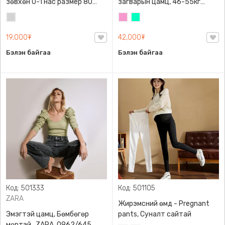
зөвхөн 0-1 нас размер 80
загварын цамц, 46-55кг
сонголттой
жинд таарна
Цайвар
Бүдэг
Номин
саарал
ягаан
ногоон
19,000₮
42,000₮
Бэлэн байгаа
Бэлэн байгаа
Код: 501333
Код: 501105
ZARA
Жирэмсний өмд - Pregnant
Эмэгтэй цамц, Бөмбөгөр
pants, Суналт сайтай
мөртэй , ZARA, 0962/645