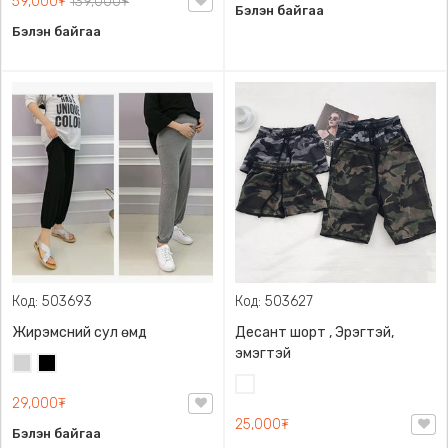
59,000₮
139,000₮
Бэлэн байгаа
Бэлэн байгаа
Код: 503693
Код: 503627
Жирэмсний сул өмд
Десант шорт , Эрэгтэй,
эмэгтэй
Цайвар
Хар
саарал
Цайвар
29,000₮
десант
25,000₮
Бэлэн байгаа