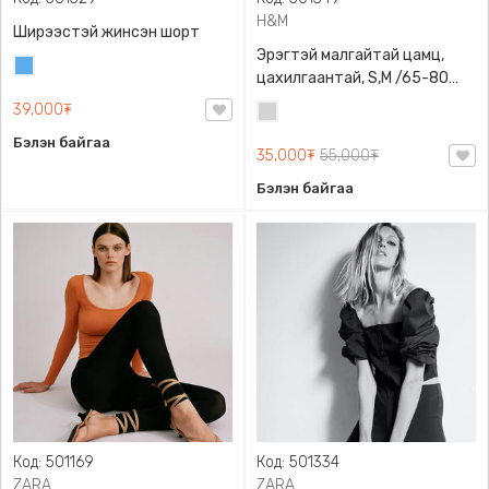
H&M
Ширээстэй жинсэн шорт
Эрэгтэй малгайтай цамц,
Жинсэн
цахилгаантай, S,M /65-80
цэнхэр
кг/, H&M, 0852614006,
39,000₮
Цайвар
Даавуу
саарал
Бэлэн байгаа
35,000₮
55,000₮
Бэлэн байгаа
Код: 501169
Код: 501334
ZARA
ZARA