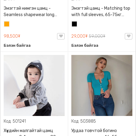
Эмэгтэй нимгэн цамц -
Эмэгтэй цамц - Matching top
Seamless shapewear long
with full sleeves, 65-75кг
sleeve t-shirt, 40-60кг жинд
жинд таарна, ZARA,
Улбар
Хар
таарна, ZARA, 8779/458/615,
0962/642/800, Задгай
шар
Урт ханцуйтай
энгэртэй, Урт ханцуйтай,
98,500₮
29,000₮
59,000₮
Богино
Бэлэн байгаа
Бэлэн байгаа
Код: 501241
Код: 503885
Хүүхдийн малгайтай цамц
Урдаа товчтой богино