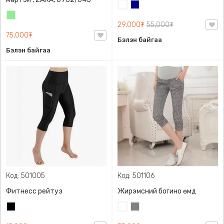
Цагаан
Хөх
Цайвар
29,000₮
55,000₮
ногоон
75,000₮
Бэлэн байгаа
Бэлэн байгаа
Код: 501005
Код: 501106
Фитнесс рейтуз
Жирэмсний богино өмд
Хар
Цагаан
Саарал