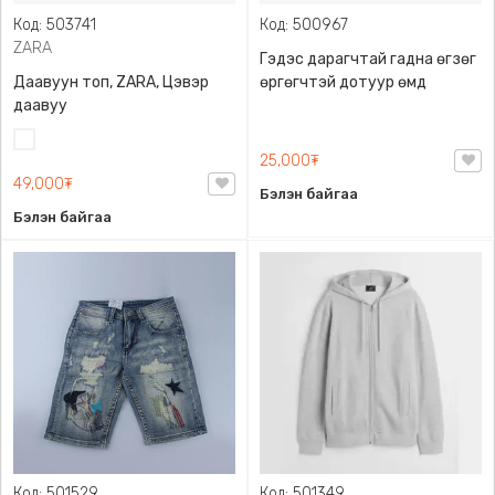
Код: 503741
Код: 500967
ZARA
Гэдэс дарагчтай гадна өгзөг
Даавуун топ, ZARA, Цэвэр
өргөгчтэй дотуур өмд
даавуу
Цагаан
25,000₮
49,000₮
Бэлэн байгаа
Бэлэн байгаа
Код: 501529
Код: 501349