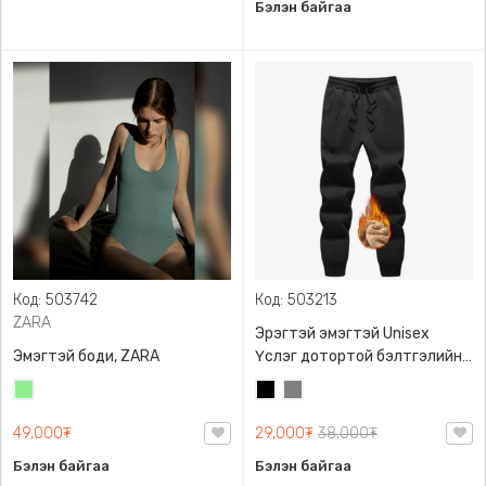
Бэлэн байгаа
Код: 503742
Код: 503213
ZARA
Эрэгтэй эмэгтэй Unisex
Эмэгтэй боди, ZARA
Үслэг дотортой бэлтгэлийн
өмд,
Цайвар
Хар
Саарал
ногоон
49,000₮
29,000₮
38,000₮
Бэлэн байгаа
Бэлэн байгаа