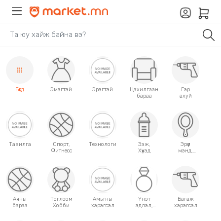
Бүгд
Эмэгтэй
Эрэгтэй
Цахилгаан
Гэр
бараа
ахуй
Тавилга
Спорт,
Технологи
Ээж,
Эрүүл
Фитнесс
Хүүхэд
мэнд,
Гоо
сайхан
Аяны
Тоглоом
Амьтны
Үнэт
Багаж
бараа
Хобби
хэрэгсэл
эдлэл,
хэрэгсэл
аксессуар