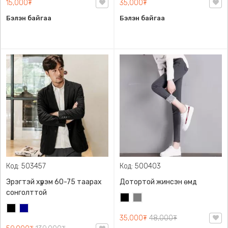
15,000₮
35,000₮
Бэлэн байгаа
Бэлэн байгаа
Код: 503457
Код: 500403
Эрэгтэй хүрэм 60-75 таарах
Дотортой жинсэн өмд
сонголттой
Хар
Саарал
Хар
Хөх
35,000₮
48,000₮