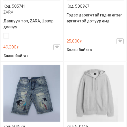
Код: 503741
Код: 500967
ZARA
Гэдэс дарагчтай гадна өгзөг
Даавуун топ, ZARA, Цэвэр
өргөгчтэй дотуур өмд
даавуу
Цагаан
25,000₮
49,000₮
Бэлэн байгаа
Бэлэн байгаа
Код: 501529
Код: 501349