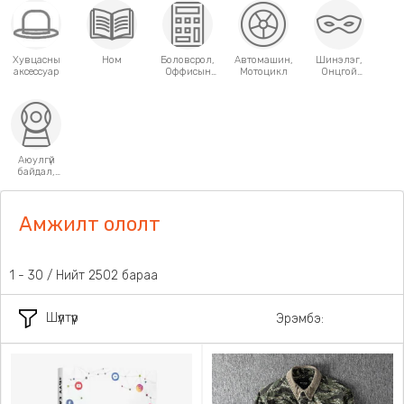
Хувцасны
Ном
Боловсрол,
Автомашин,
Шинэлэг,
аксессуар
Оффисын
Мотоцикл
Онцгой
хэрэгсэл
хэрэглээний
зүйлс
Аюулгүй
байдал,
Хамгаалалт
Амжилт ололт
1 - 30 / Нийт 2502 бараа
Шүүлтүүр
Эрэмбэ: