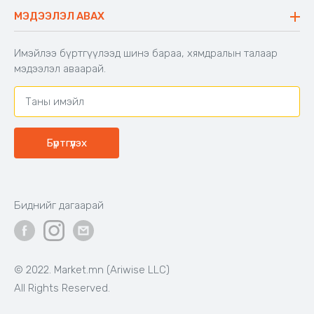
Буцаалтын журам
МЭДЭЭЛЭЛ АВАХ
Аяны түшлэгтэй сандал
Захиалга шалгах
Хамтран ажиллах
Имэйлээ бүртгүүлээд шинэ бараа, хямдралын талаар
Холбоо барих
мэдээлэл аваарай.
Бүртгүүлэх
Биднийг дагаарай
© 2022. Market.mn (Ariwise LLC)
All Rights Reserved.