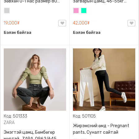
зөвхөн 0-1 нас размер 80
загварын цамц, 46-55кг
сонголттой
жинд таарна
Цайвар
Бүдэг
Номин
саарал
ягаан
ногоон
19,000₮
42,000₮
Бэлэн байгаа
Бэлэн байгаа
Код: 501333
Код: 501105
ZARA
Жирэмсний өмд - Pregnant
Эмэгтэй цамц, Бөмбөгөр
pants, Суналт сайтай
мөртэй , ZARA, 0962/645