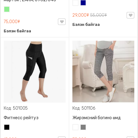
Цагаан
Хөх
Цайвар
29,000₮
55,000₮
ногоон
75,000₮
Бэлэн байгаа
Бэлэн байгаа
Код: 501005
Код: 501106
Фитнесс рейтуз
Жирэмсний богино өмд
Хар
Цагаан
Саарал