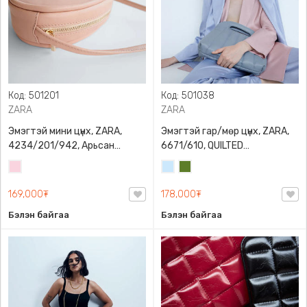
Код: 501201
Код: 501038
ZARA
ZARA
Эмэгтэй мини цүнх, ZARA,
Эмэгтэй гар/мөр цүнх, ZARA,
4234/201/942, Арьсан
6671/610, QUILTED
материалтай, LIMITED EDITION
CROSSBODY BAG WITH HANDLE
Усан
Усан
Цэргийн
OVAL LEATHER HANDBAG TRF
ягаан
цэнхэр
ногоон
169,000₮
178,000₮
Бэлэн байгаа
Бэлэн байгаа