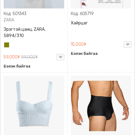
Код: 501343
Код: 605719
ZARA
Хайрцаг
Эрэгтэй цамц, ZARA,
5894/310
15,000₮
Олив
ногоон
Бэлэн байгаа
59,000₮
99,000₮
Бэлэн байгаа