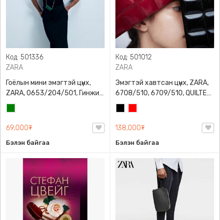
Код: 501336
Код: 501012
ZARA
ZARA
Гоёлын мини эмэгтэй цүнх,
Эмэгтэй хавтсан цүнх, ZARA,
ZARA, 0653/204/501, Гинжин
6708/510, 6709/510, QUILTED
оосортой, Дотроо тольтой
CLUTCH BAGDETAILS, Лакан,
Ногоон
Хар
Улаан
Гинжин оосортой
69,000₮
138,000₮
Бэлэн байгаа
Бэлэн байгаа