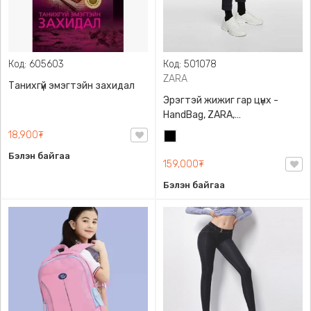
Код: 605603
Код: 501078
ZARA
Танихгүй эмэгтэйн захидал
Эрэгтэй жижиг гар цүнх -
HandBag, ZARA,
3720/005/040, PU арьс
18,900₮
Хар
Бэлэн байгаа
159,000₮
Бэлэн байгаа