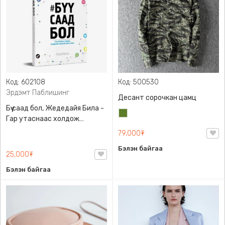
Код: 602108
Код: 500530
Эрдэмт Паблишинг
Десант сорочкан цамц
Бүү саад бол, Жедедайя Била -
Цэргийн
Гар утаснаас холдож
ногоон
амьдралаа эргүүлэн авсан
79,000₮
минь, Эрдэмт Паблишинг,
Бэлэн байгаа
9789919235192
25,000₮
Бэлэн байгаа