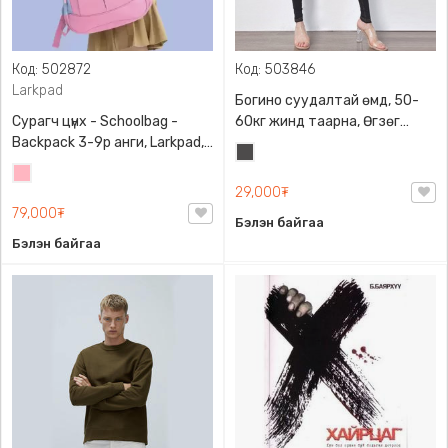
Код: 502872
Код: 503846
Larkpad
Богино суудалтай өмд, 50-
Сурагч цүнх - Schoolbag -
60кг жинд таарна, Өгзөг
Backpack 3-9р анги, Larkpad,
өргөгчтэй
Хар
9009-10128, Цацруулагчтай,
Цайвар
саарал
Олон тасалгаатай
29,000₮
ягаан
79,000₮
Бэлэн байгаа
Бэлэн байгаа