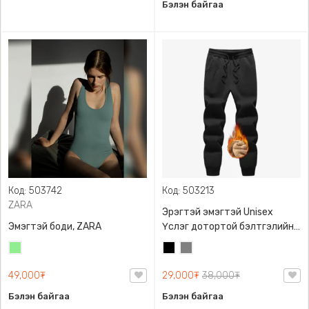
Бэлэн байгаа
Код: 503742
Код: 503213
ZARA
Эрэгтэй эмэгтэй Unisex
Эмэгтэй боди, ZARA
Үслэг дотортой бэлтгэлийн
өмд,
Цайвар
Хар
Саарал
ногоон
49,000₮
29,000₮
38,000₮
Бэлэн байгаа
Бэлэн байгаа