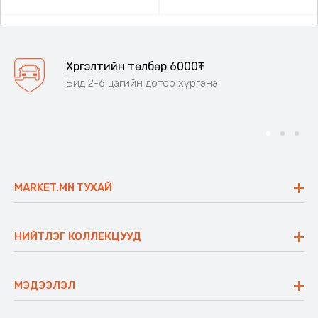
Хүргэлтийн төлбөр 6000₮
Бид 2-6 цагийн дотор хүргэнэ
MARKET.MN ТУХАЙ
Бидний тухай
Үнэт зүйлс
НИЙТЛЭГ КОЛЛЕКЦУУД
Ажлын байр
Майхан
Ажиллах арга барил
Сүүдрэвч
МЭДЭЭЛЭЛ
Блог
Аяны ширээ
Түгээмэл асуулт
Хийлдэг гудас