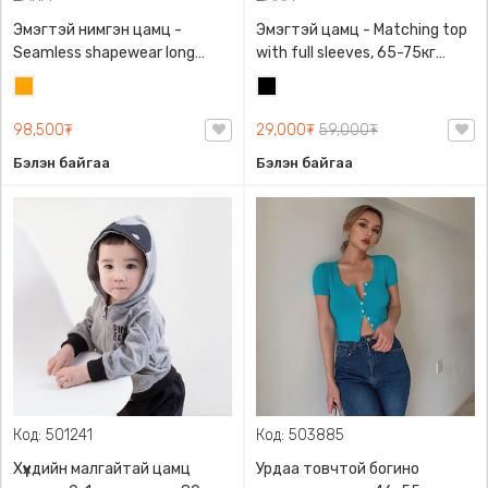
Эмэгтэй нимгэн цамц -
Эмэгтэй цамц - Matching top
Seamless shapewear long
with full sleeves, 65-75кг
sleeve t-shirt, 40-60кг жинд
жинд таарна, ZARA,
Улбар
Хар
таарна, ZARA, 8779/458/615,
0962/642/800, Задгай
шар
Урт ханцуйтай
энгэртэй, Урт ханцуйтай,
98,500₮
29,000₮
59,000₮
Богино
Бэлэн байгаа
Бэлэн байгаа
Код: 501241
Код: 503885
Хүүхдийн малгайтай цамц
Урдаа товчтой богино