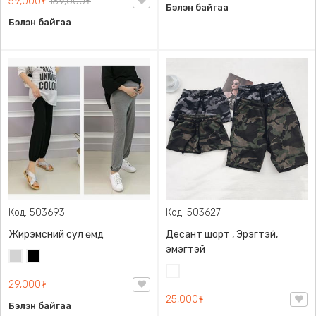
59,000₮
139,000₮
Бэлэн байгаа
Бэлэн байгаа
Код: 503693
Код: 503627
Жирэмсний сул өмд
Десант шорт , Эрэгтэй,
эмэгтэй
Цайвар
Хар
саарал
Цайвар
29,000₮
десант
25,000₮
Бэлэн байгаа