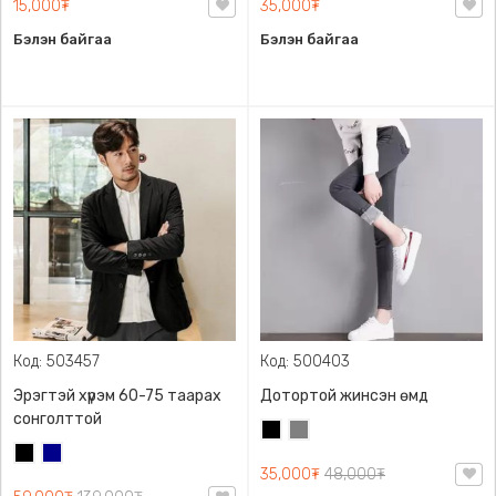
15,000₮
35,000₮
Бэлэн байгаа
Бэлэн байгаа
Код: 503457
Код: 500403
Эрэгтэй хүрэм 60-75 таарах
Дотортой жинсэн өмд
сонголттой
Хар
Саарал
Хар
Хөх
35,000₮
48,000₮