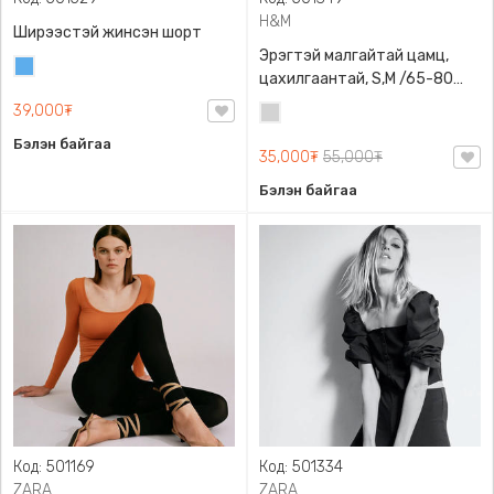
H&M
Ширээстэй жинсэн шорт
Эрэгтэй малгайтай цамц,
Жинсэн
цахилгаантай, S,M /65-80
цэнхэр
кг/, H&M, 0852614006,
39,000₮
Цайвар
Даавуу
саарал
Бэлэн байгаа
35,000₮
55,000₮
Бэлэн байгаа
Код: 501169
Код: 501334
ZARA
ZARA