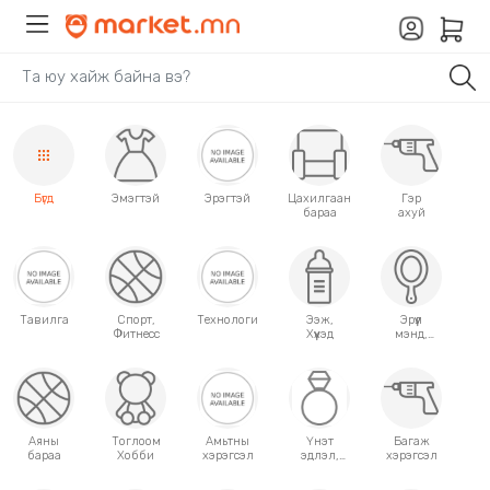
Бүгд
Эмэгтэй
Эрэгтэй
Цахилгаан
Гэр
бараа
ахуй
Тавилга
Спорт,
Технологи
Ээж,
Эрүүл
Фитнесс
Хүүхэд
мэнд,
Гоо
сайхан
Аяны
Тоглоом
Амьтны
Үнэт
Багаж
бараа
Хобби
хэрэгсэл
эдлэл,
хэрэгсэл
аксессуар