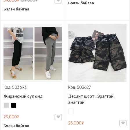
59,000₮
139,000₮
Бэлэн байгаа
Бэлэн байгаа
Код: 503693
Код: 503627
Жирэмсний сул өмд
Десант шорт , Эрэгтэй,
эмэгтэй
Цайвар
Хар
саарал
Цайвар
29,000₮
десант
25,000₮
Бэлэн байгаа