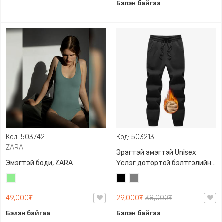
Бэлэн байгаа
Код: 503742
Код: 503213
ZARA
Эрэгтэй эмэгтэй Unisex
Эмэгтэй боди, ZARA
Үслэг дотортой бэлтгэлийн
өмд,
Цайвар
Хар
Саарал
ногоон
49,000₮
29,000₮
38,000₮
Бэлэн байгаа
Бэлэн байгаа