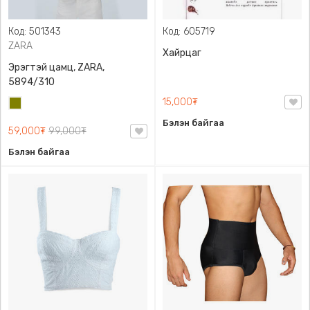
Код: 501343
Код: 605719
ZARA
Хайрцаг
Эрэгтэй цамц, ZARA,
5894/310
15,000₮
Олив
ногоон
Бэлэн байгаа
59,000₮
99,000₮
Бэлэн байгаа