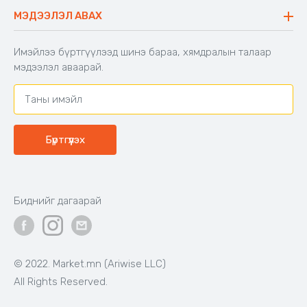
Буцаалтын журам
МЭДЭЭЛЭЛ АВАХ
Аяны түшлэгтэй сандал
Захиалга шалгах
Хамтран ажиллах
Имэйлээ бүртгүүлээд шинэ бараа, хямдралын талаар
Холбоо барих
мэдээлэл аваарай.
Бүртгүүлэх
Биднийг дагаарай
© 2022. Market.mn (Ariwise LLC)
All Rights Reserved.