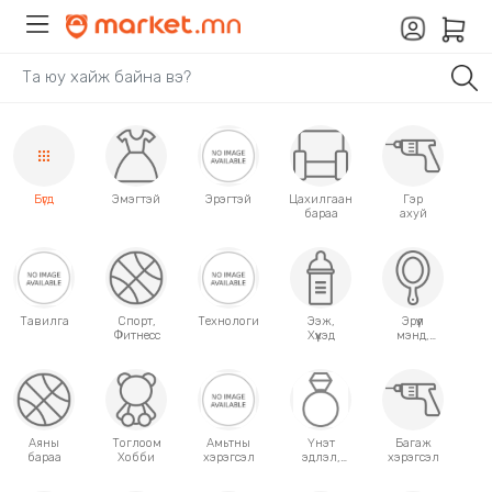
Бүгд
Эмэгтэй
Эрэгтэй
Цахилгаан
Гэр
бараа
ахуй
Тавилга
Спорт,
Технологи
Ээж,
Эрүүл
Фитнесс
Хүүхэд
мэнд,
Гоо
сайхан
Аяны
Тоглоом
Амьтны
Үнэт
Багаж
бараа
Хобби
хэрэгсэл
эдлэл,
хэрэгсэл
аксессуар