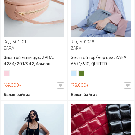
Код: 501201
Код: 501038
ZARA
ZARA
Эмэгтэй мини цүнх, ZARA,
Эмэгтэй гар/мөр цүнх, ZARA,
4234/201/942, Арьсан
6671/610, QUILTED
материалтай, LIMITED EDITION
CROSSBODY BAG WITH HANDLE
Усан
Усан
Цэргийн
OVAL LEATHER HANDBAG TRF
ягаан
цэнхэр
ногоон
169,000₮
178,000₮
Бэлэн байгаа
Бэлэн байгаа