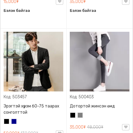
15,000₮
35,000₮
Бэлэн байгаа
Бэлэн байгаа
Код: 503457
Код: 500403
Эрэгтэй хүрэм 60-75 таарах
Дотортой жинсэн өмд
сонголттой
Хар
Саарал
Хар
Хөх
35,000₮
48,000₮