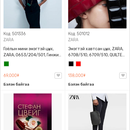
Код: 501336
Код: 501012
ZARA
ZARA
Гоёлын мини эмэгтэй цүнх,
Эмэгтэй хавтсан цүнх, ZARA,
ZARA, 0653/204/501, Гинжин
6708/510, 6709/510, QUILTED
оосортой, Дотроо тольтой
CLUTCH BAGDETAILS, Лакан,
Ногоон
Хар
Улаан
Гинжин оосортой
69,000₮
138,000₮
Бэлэн байгаа
Бэлэн байгаа