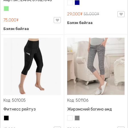
Цагаан
Хөх
Цайвар
29,000₮
55,000₮
ногоон
75,000₮
Бэлэн байгаа
Бэлэн байгаа
Код: 501005
Код: 501106
Фитнесс рейтуз
Жирэмсний богино өмд
Хар
Цагаан
Саарал