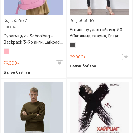
Код: 502872
Код: 503846
Larkpad
Богино суудалтай өмд, 50-
Сурагч цүнх - Schoolbag -
60кг жинд таарна, Өгзөг
Backpack 3-9р анги, Larkpad,
өргөгчтэй
Хар
9009-10128, Цацруулагчтай,
Цайвар
саарал
Олон тасалгаатай
29,000₮
ягаан
79,000₮
Бэлэн байгаа
Бэлэн байгаа