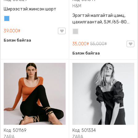
H&M
Ширээстэй жинсэн шорт
Эрэгтэй малгайтай цамц,
Жинсэн
цахилгаантай, S,M /65-80
цэнхэр
кг/, H&M, 0852614006,
39,000₮
Цайвар
Даавуу
саарал
Бэлэн байгаа
35,000₮
55,000₮
Бэлэн байгаа
Код: 501169
Код: 501334
ZARA
ZARA