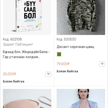
Код: 602108
Код: 500530
Эрдэмт Паблишинг
Десант сорочкан цамц
Бүү саад бол, Жедедайя Била -
Цэргийн
Гар утаснаас холдож
ногоон
амьдралаа эргүүлэн авсан
79,000₮
минь, Эрдэмт Паблишинг,
Бэлэн байгаа
9789919235192
25,000₮
Бэлэн байгаа