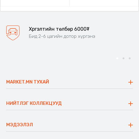
Хүргэлтийн төлбөр 6000₮
Бид 2-6 цагийн дотор хүргэнэ
MARKET.MN ТУХАЙ
Бидний тухай
Үнэт зүйлс
НИЙТЛЭГ КОЛЛЕКЦУУД
Ажлын байр
Майхан
Ажиллах арга барил
Сүүдрэвч
МЭДЭЭЛЭЛ
Блог
Аяны ширээ
Түгээмэл асуулт
Хийлдэг гудас