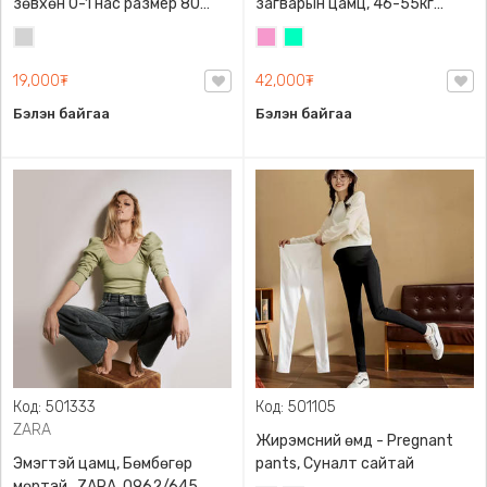
зөвхөн 0-1 нас размер 80
загварын цамц, 46-55кг
сонголттой
жинд таарна
Цайвар
Бүдэг
Номин
саарал
ягаан
ногоон
19,000₮
42,000₮
Бэлэн байгаа
Бэлэн байгаа
Код: 501333
Код: 501105
ZARA
Жирэмсний өмд - Pregnant
Эмэгтэй цамц, Бөмбөгөр
pants, Суналт сайтай
мөртэй , ZARA, 0962/645