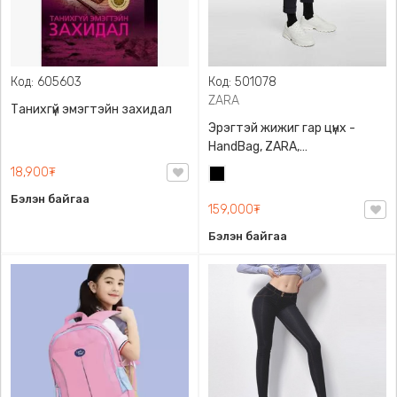
Код: 605603
Код: 501078
ZARA
Танихгүй эмэгтэйн захидал
Эрэгтэй жижиг гар цүнх -
HandBag, ZARA,
3720/005/040, PU арьс
18,900₮
Хар
Бэлэн байгаа
159,000₮
Бэлэн байгаа