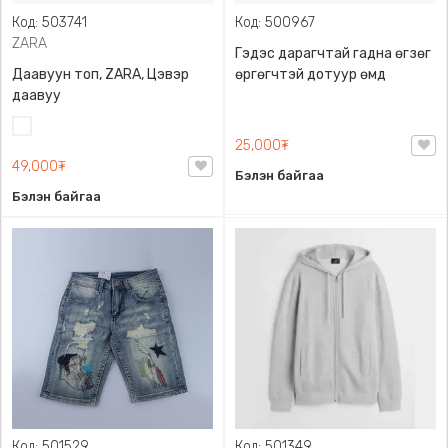
Код: 503741
Код: 500967
ZARA
Гэдэс дарагчтай гадна өгзөг
Даавуун топ, ZARA, Цэвэр
өргөгчтэй дотуур өмд
даавуу
Цагаан
25,000₮
49,000₮
Бэлэн байгаа
Бэлэн байгаа
Код: 501529
Код: 501349