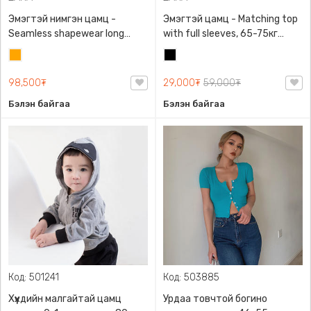
Эмэгтэй нимгэн цамц -
Эмэгтэй цамц - Matching top
Seamless shapewear long
with full sleeves, 65-75кг
sleeve t-shirt, 40-60кг жинд
жинд таарна, ZARA,
Улбар
Хар
таарна, ZARA, 8779/458/615,
0962/642/800, Задгай
шар
Урт ханцуйтай
энгэртэй, Урт ханцуйтай,
98,500₮
29,000₮
59,000₮
Богино
Бэлэн байгаа
Бэлэн байгаа
Код: 501241
Код: 503885
Хүүхдийн малгайтай цамц
Урдаа товчтой богино