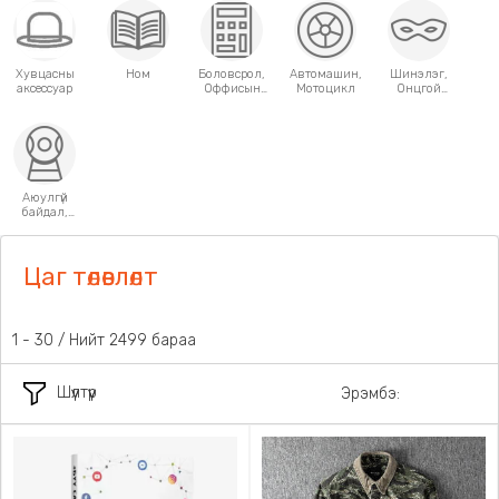
Хувцасны
Ном
Боловсрол,
Автомашин,
Шинэлэг,
аксессуар
Оффисын
Мотоцикл
Онцгой
хэрэгсэл
хэрэглээний
зүйлс
Аюулгүй
байдал,
Хамгаалалт
Цаг төлөвлөлт
1 - 30 / Нийт 2499 бараа
Шүүлтүүр
Эрэмбэ: