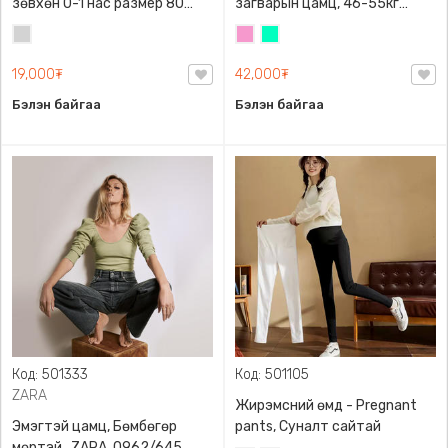
зөвхөн 0-1 нас размер 80
загварын цамц, 46-55кг
сонголттой
жинд таарна
Цайвар
Бүдэг
Номин
саарал
ягаан
ногоон
19,000₮
42,000₮
Бэлэн байгаа
Бэлэн байгаа
Код: 501333
Код: 501105
ZARA
Жирэмсний өмд - Pregnant
Эмэгтэй цамц, Бөмбөгөр
pants, Суналт сайтай
мөртэй , ZARA, 0962/645