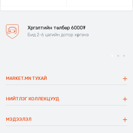
Хүргэлтийн төлбөр 6000₮
Бид 2-6 цагийн дотор хүргэнэ
MARKET.MN ТУХАЙ
Бидний тухай
Үнэт зүйлс
НИЙТЛЭГ КОЛЛЕКЦУУД
Ажлын байр
Майхан
Ажиллах арга барил
Сүүдрэвч
МЭДЭЭЛЭЛ
Блог
Аяны ширээ
Түгээмэл асуулт
Хийлдэг гудас