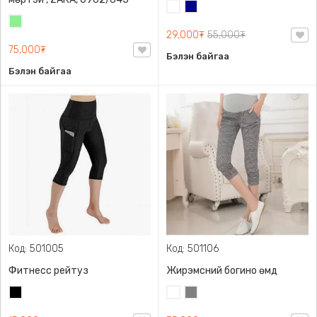
Цагаан
Хөх
Цайвар
29,000₮
55,000₮
ногоон
75,000₮
Бэлэн байгаа
Бэлэн байгаа
Код: 501005
Код: 501106
Фитнесс рейтуз
Жирэмсний богино өмд
Хар
Цагаан
Саарал