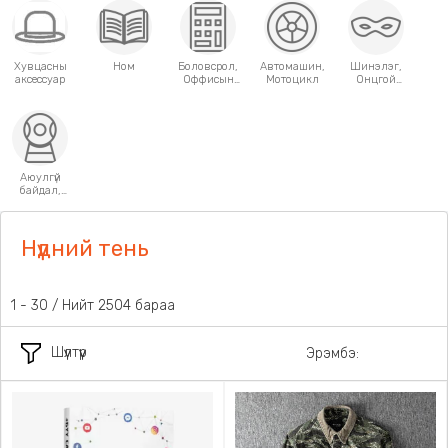
Хувцасны
Ном
Боловсрол,
Автомашин,
Шинэлэг,
аксессуар
Оффисын
Мотоцикл
Онцгой
хэрэгсэл
хэрэглээний
зүйлс
Аюулгүй
байдал,
Хамгаалалт
Нүдний тень
1 - 30 / Нийт 2504 бараа
Шүүлтүүр
Эрэмбэ: