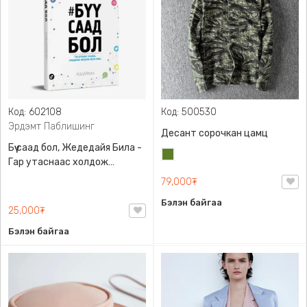
Код: 602108
Код: 500530
Эрдэмт Паблишинг
Десант сорочкан цамц
Бүү саад бол, Жедедайя Била -
Цэргийн
Гар утаснаас холдож
ногоон
амьдралаа эргүүлэн авсан
79,000₮
минь, Эрдэмт Паблишинг,
Бэлэн байгаа
9789919235192
25,000₮
Бэлэн байгаа