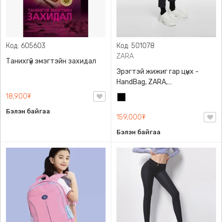
Код: 605603
Код: 501078
ZARA
Танихгүй эмэгтэйн захидал
Эрэгтэй жижиг гар цүнх -
HandBag, ZARA,
3720/005/040, PU арьс
18,900₮
Хар
Бэлэн байгаа
159,000₮
Бэлэн байгаа