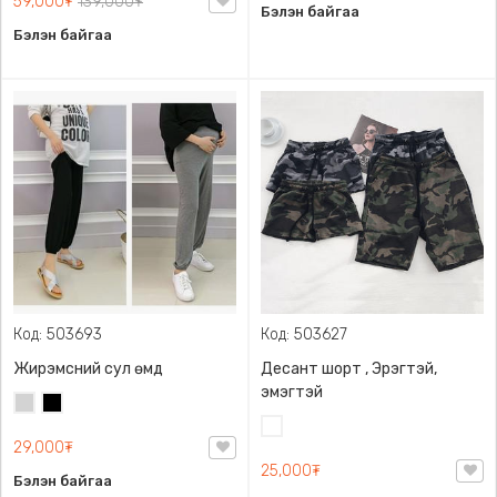
59,000₮
139,000₮
Бэлэн байгаа
Бэлэн байгаа
Код: 503693
Код: 503627
Жирэмсний сул өмд
Десант шорт , Эрэгтэй,
эмэгтэй
Цайвар
Хар
саарал
Цайвар
29,000₮
десант
25,000₮
Бэлэн байгаа