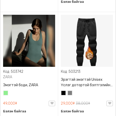
Бэлэн байгаа
Код: 503742
Код: 503213
ZARA
Эрэгтэй эмэгтэй Unisex
Эмэгтэй боди, ZARA
Үслэг дотортой бэлтгэлийн
өмд,
Цайвар
Хар
Саарал
ногоон
49,000₮
29,000₮
38,000₮
Бэлэн байгаа
Бэлэн байгаа