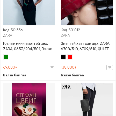
Код: 501336
Код: 501012
ZARA
ZARA
Гоёлын мини эмэгтэй цүнх,
Эмэгтэй хавтсан цүнх, ZARA,
ZARA, 0653/204/501, Гинжин
6708/510, 6709/510, QUILTED
оосортой, Дотроо тольтой
CLUTCH BAGDETAILS, Лакан,
Ногоон
Хар
Улаан
Гинжин оосортой
69,000₮
138,000₮
Бэлэн байгаа
Бэлэн байгаа