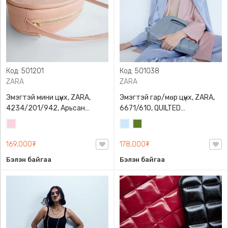
Код: 501201
Код: 501038
ZARA
ZARA
Эмэгтэй мини цүнх, ZARA,
Эмэгтэй гар/мөр цүнх, ZARA,
4234/201/942, Арьсан
6671/610, QUILTED
материалтай, LIMITED EDITION
CROSSBODY BAG WITH HANDLE
Усан
Усан
Цэргийн
OVAL LEATHER HANDBAG TRF
ягаан
цэнхэр
ногоон
169,000₮
178,000₮
Бэлэн байгаа
Бэлэн байгаа