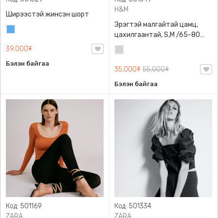
H&M
Ширээстэй жинсэн шорт
Эрэгтэй малгайтай цамц,
Жинсэн
цахилгаантай, S,M /65-80
цэнхэр
кг/, H&M, 0852614006,
39,000₮
Цайвар
Даавуу
саарал
Бэлэн байгаа
35,000₮
55,000₮
Бэлэн байгаа
Код: 501169
Код: 501334
ZARA
ZARA