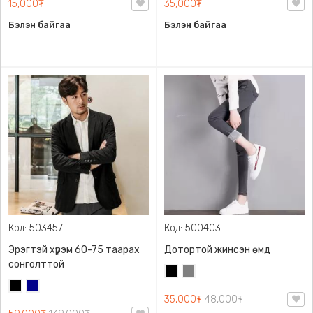
15,000₮
35,000₮
Бэлэн байгаа
Бэлэн байгаа
Код: 503457
Код: 500403
Эрэгтэй хүрэм 60-75 таарах
Дотортой жинсэн өмд
сонголттой
Хар
Саарал
Хар
Хөх
35,000₮
48,000₮