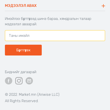
Буцаалтын журам
МЭДЭЭЛЭЛ АВАХ
Аяны түшлэгтэй сандал
Захиалга шалгах
Хамтран ажиллах
Имэйлээ бүртгүүлээд шинэ бараа, хямдралын талаар
Холбоо барих
мэдээлэл аваарай.
Бүртгүүлэх
Биднийг дагаарай
© 2022. Market.mn (Ariwise LLC)
All Rights Reserved.