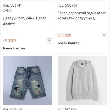
Код: 503741
Код: 500967
ZARA
Гэдэс дарагчтай гадна өгзөг
Даавуун топ, ZARA, Цэвэр
өргөгчтэй дотуур өмд
даавуу
Цагаан
25,000₮
49,000₮
Бэлэн байгаа
Бэлэн байгаа
Код: 501529
Код: 501349