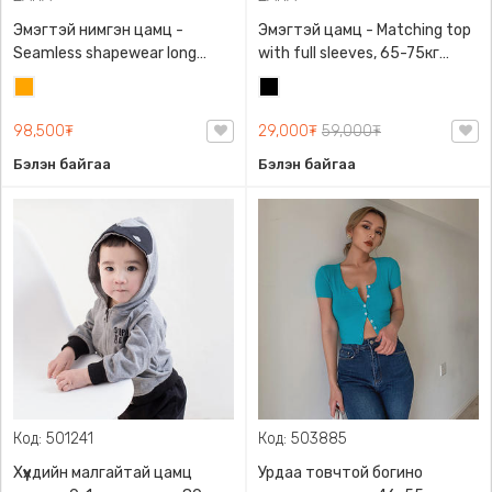
Эмэгтэй нимгэн цамц -
Эмэгтэй цамц - Matching top
Seamless shapewear long
with full sleeves, 65-75кг
sleeve t-shirt, 40-60кг жинд
жинд таарна, ZARA,
Улбар
Хар
таарна, ZARA, 8779/458/615,
0962/642/800, Задгай
шар
Урт ханцуйтай
энгэртэй, Урт ханцуйтай,
98,500₮
29,000₮
59,000₮
Богино
Бэлэн байгаа
Бэлэн байгаа
Код: 501241
Код: 503885
Хүүхдийн малгайтай цамц
Урдаа товчтой богино