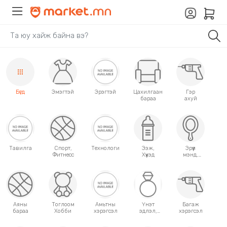
Бүгд
Эмэгтэй
Эрэгтэй
Цахилгаан
Гэр
бараа
ахуй
Тавилга
Спорт,
Технологи
Ээж,
Эрүүл
Фитнесс
Хүүхэд
мэнд,
Гоо
сайхан
Аяны
Тоглоом
Амьтны
Үнэт
Багаж
бараа
Хобби
хэрэгсэл
эдлэл,
хэрэгсэл
аксессуар