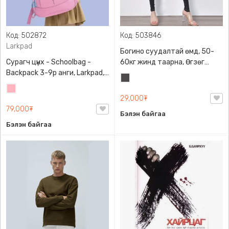
Код: 502872
Код: 503846
Larkpad
Богино суудалтай өмд, 50-
Сурагч цүнх - Schoolbag -
60кг жинд таарна, Өгзөг
Backpack 3-9р анги, Larkpad,
өргөгчтэй
Хар
9009-10128, Цацруулагчтай,
Цайвар
саарал
Олон тасалгаатай
29,000₮
ягаан
79,000₮
Бэлэн байгаа
Бэлэн байгаа