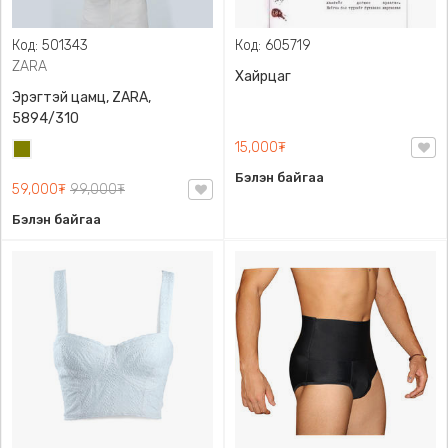
Код: 501343
Код: 605719
ZARA
Хайрцаг
Эрэгтэй цамц, ZARA,
5894/310
15,000₮
Олив
ногоон
Бэлэн байгаа
59,000₮
99,000₮
Бэлэн байгаа