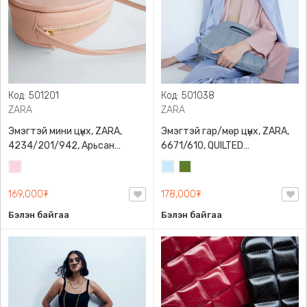
Код: 501201
Код: 501038
ZARA
ZARA
Эмэгтэй мини цүнх, ZARA,
Эмэгтэй гар/мөр цүнх, ZARA,
4234/201/942, Арьсан
6671/610, QUILTED
материалтай, LIMITED EDITION
CROSSBODY BAG WITH HANDLE
Усан
Усан
Цэргийн
OVAL LEATHER HANDBAG TRF
ягаан
цэнхэр
ногоон
169,000₮
178,000₮
Бэлэн байгаа
Бэлэн байгаа