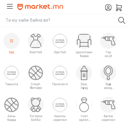
Бүгд
Эмэгтэй
Эрэгтэй
Цахилгаан
Гэр
бараа
ахуй
Тавилга
Спорт,
Технологи
Ээж,
Эрүүл
Фитнесс
Хүүхэд
мэнд,
Гоо
сайхан
Аяны
Тоглоом
Амьтны
Үнэт
Багаж
бараа
Хобби
хэрэгсэл
эдлэл,
хэрэгсэл
аксессуар