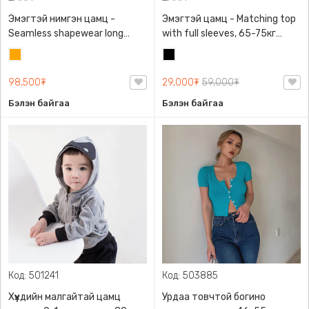
Эмэгтэй нимгэн цамц -
Эмэгтэй цамц - Matching top
Seamless shapewear long
with full sleeves, 65-75кг
sleeve t-shirt, 40-60кг жинд
жинд таарна, ZARA,
Улбар
Хар
таарна, ZARA, 8779/458/615,
0962/642/800, Задгай
шар
Урт ханцуйтай
энгэртэй, Урт ханцуйтай,
98,500₮
29,000₮
59,000₮
Богино
Бэлэн байгаа
Бэлэн байгаа
Код: 501241
Код: 503885
Хүүхдийн малгайтай цамц
Урдаа товчтой богино