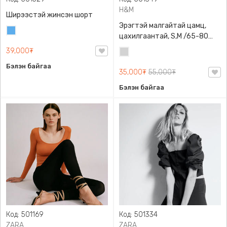
H&M
Ширээстэй жинсэн шорт
Эрэгтэй малгайтай цамц,
Жинсэн
цахилгаантай, S,M /65-80
цэнхэр
кг/, H&M, 0852614006,
39,000₮
Цайвар
Даавуу
саарал
Бэлэн байгаа
35,000₮
55,000₮
Бэлэн байгаа
Код: 501169
Код: 501334
ZARA
ZARA