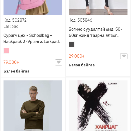
Код: 502872
Код: 503846
Larkpad
Богино суудалтай өмд, 50-
Сурагч цүнх - Schoolbag -
60кг жинд таарна, Өгзөг
Backpack 3-9р анги, Larkpad,
өргөгчтэй
Хар
9009-10128, Цацруулагчтай,
Цайвар
саарал
Олон тасалгаатай
29,000₮
ягаан
79,000₮
Бэлэн байгаа
Бэлэн байгаа