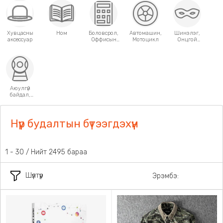
Хувцасны
Ном
Боловсрол,
Автомашин,
Шинэлэг,
аксессуар
Оффисын
Мотоцикл
Онцгой
хэрэгсэл
хэрэглээний
зүйлс
Аюулгүй
байдал,
Хамгаалалт
Нүүр будалтын бүтээгдэхүүн
1 - 30 / Нийт 2495 бараа
Шүүлтүүр
Эрэмбэ: