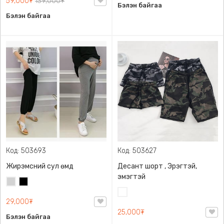
59,000₮
139,000₮
Бэлэн байгаа
Бэлэн байгаа
Код: 503693
Код: 503627
Жирэмсний сул өмд
Десант шорт , Эрэгтэй,
эмэгтэй
Цайвар
Хар
саарал
Цайвар
29,000₮
десант
25,000₮
Бэлэн байгаа