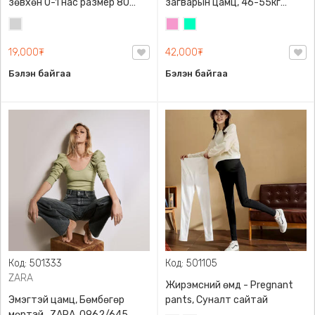
зөвхөн 0-1 нас размер 80
загварын цамц, 46-55кг
сонголттой
жинд таарна
Цайвар
Бүдэг
Номин
саарал
ягаан
ногоон
19,000₮
42,000₮
Бэлэн байгаа
Бэлэн байгаа
Код: 501333
Код: 501105
ZARA
Жирэмсний өмд - Pregnant
Эмэгтэй цамц, Бөмбөгөр
pants, Суналт сайтай
мөртэй , ZARA, 0962/645