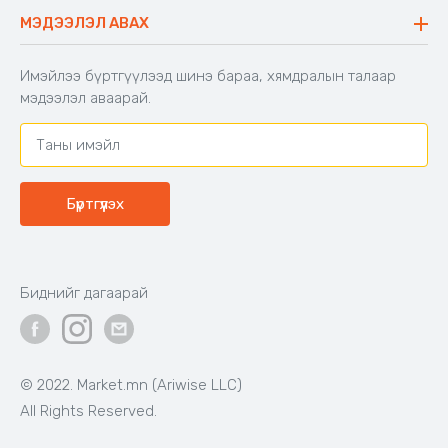
Буцаалтын журам
МЭДЭЭЛЭЛ АВАХ
Аяны түшлэгтэй сандал
Захиалга шалгах
Хамтран ажиллах
Имэйлээ бүртгүүлээд шинэ бараа, хямдралын талаар
Холбоо барих
мэдээлэл аваарай.
Бүртгүүлэх
Биднийг дагаарай
© 2022. Market.mn (Ariwise LLC)
All Rights Reserved.