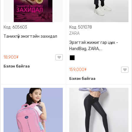
Код: 605603
Код: 501078
ZARA
Танихгүй эмэгтэйн захидал
Эрэгтэй жижиг гар цүнх -
HandBag, ZARA,
3720/005/040, PU арьс
18,900₮
Хар
Бэлэн байгаа
159,000₮
Бэлэн байгаа