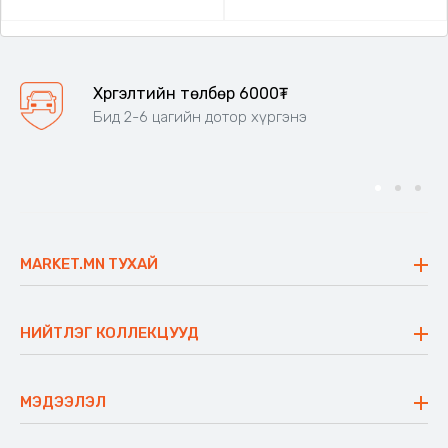
Хүргэлтийн төлбөр 6000₮
Бид 2-6 цагийн дотор хүргэнэ
MARKET.MN ТУХАЙ
Бидний тухай
Үнэт зүйлс
НИЙТЛЭГ КОЛЛЕКЦУУД
Ажлын байр
Майхан
Ажиллах арга барил
Сүүдрэвч
МЭДЭЭЛЭЛ
Блог
Аяны ширээ
Түгээмэл асуулт
Хийлдэг гудас