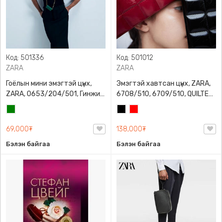
Код: 501336
Код: 501012
ZARA
ZARA
Гоёлын мини эмэгтэй цүнх,
Эмэгтэй хавтсан цүнх, ZARA,
ZARA, 0653/204/501, Гинжин
6708/510, 6709/510, QUILTED
оосортой, Дотроо тольтой
CLUTCH BAGDETAILS, Лакан,
Ногоон
Хар
Улаан
Гинжин оосортой
69,000₮
138,000₮
Бэлэн байгаа
Бэлэн байгаа