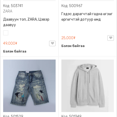
Код: 503741
Код: 500967
ZARA
Гэдэс дарагчтай гадна өгзөг
Даавуун топ, ZARA, Цэвэр
өргөгчтэй дотуур өмд
даавуу
Цагаан
25,000₮
49,000₮
Бэлэн байгаа
Бэлэн байгаа
Код: 501529
Код: 501349