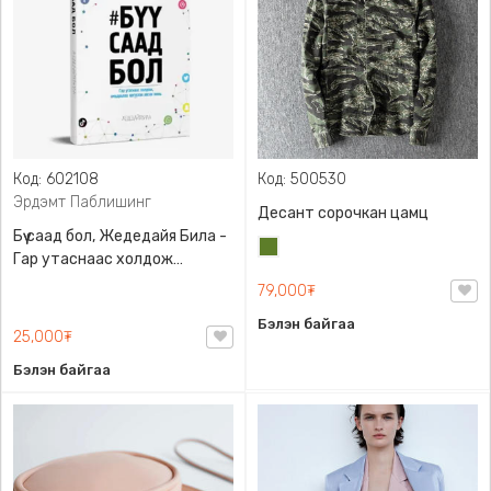
Код: 602108
Код: 500530
Эрдэмт Паблишинг
Десант сорочкан цамц
Бүү саад бол, Жедедайя Била -
Цэргийн
Гар утаснаас холдож
ногоон
амьдралаа эргүүлэн авсан
79,000₮
минь, Эрдэмт Паблишинг,
Бэлэн байгаа
9789919235192
25,000₮
Бэлэн байгаа