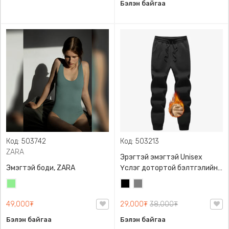
Бэлэн байгаа
Код: 503742
Код: 503213
ZARA
Эрэгтэй эмэгтэй Unisex
Эмэгтэй боди, ZARA
Үслэг дотортой бэлтгэлийн
өмд,
Цайвар
Хар
Саарал
ногоон
49,000₮
29,000₮
38,000₮
Бэлэн байгаа
Бэлэн байгаа