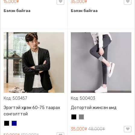
15,000₮
35,000₮
Бэлэн байгаа
Бэлэн байгаа
Код: 503457
Код: 500403
Эрэгтэй хүрэм 60-75 таарах
Дотортой жинсэн өмд
сонголттой
Хар
Саарал
Хар
Хөх
35,000₮
48,000₮