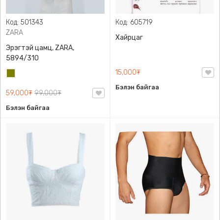
Код: 501343
Код: 605719
ZARA
Хайрцаг
Эрэгтэй цамц, ZARA,
5894/310
15,000₮
Олив
ногоон
Бэлэн байгаа
59,000₮
99,000₮
Бэлэн байгаа