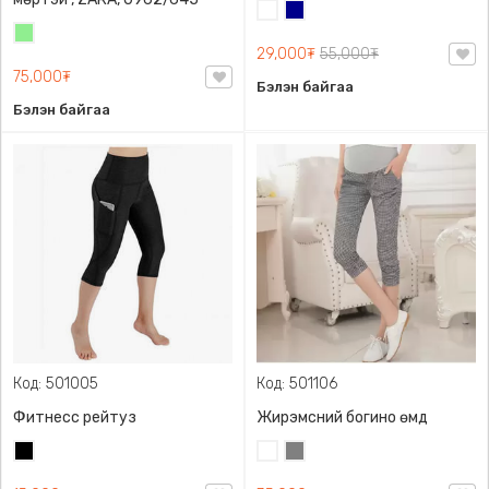
Цагаан
Хөх
Цайвар
29,000₮
55,000₮
ногоон
75,000₮
Бэлэн байгаа
Бэлэн байгаа
Код: 501005
Код: 501106
Фитнесс рейтуз
Жирэмсний богино өмд
Хар
Цагаан
Саарал